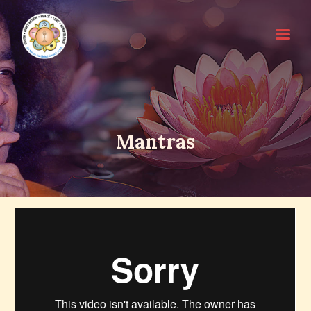
HOME
Mantras
SRI SATHYA SAI BABA
ABOUT EDUCARE
FOR PARENTS
FOR GURUS
FAQS
RESOURCES